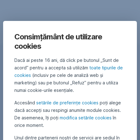
de
investiții
nu
e
la
Consimțământ de utilizare
fel
cookies
pentru
toți.
Unii
Dacă ai peste 16 ani, dă click pe butonul „Sunt de
aleg
acord” pentru a accepta să utilizăm
toate tipurile de
o
cookies
(inclusiv pe cele de analiză web și
vacanță
marketing) sau pe butonul „Refuz” pentru a utiliza
all
Fonduri
numai cookie-urile esențiale.
inclusive
pentru
de
Accesând
setările de preferințe cookies
poți alege
confort
instrumente
dacă accepți sau respingi anumite module cookies.
și
cu
previzibilitate
De asemenea, îți poți
modifica setările cookies
în
venit
în
orice moment.
ceea
fix
ce
Unul dintre partenerii noștri de servicii are sediul în