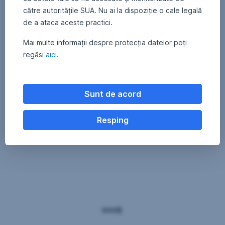
lumea
către autoritățile SUA. Nu ai la dispoziție o cale legală
investițiilor.
de a ataca aceste practici.
Mai multe informații despre protecția datelor poți
regăsi
aici
.
Sunt de acord
Resping
Fondurile
mixte
se
adresează
celor
care
sunt
interesați
să
aibă