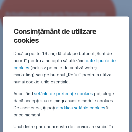
Actualizează date prin formular online
,
Deschide
Consimțământ de utilizare
într-
o
cookies
filă
Actualizarea
nouă
Dacă ai peste 16 ani, dă click pe butonul „Sunt de
datelor
acord” pentru a accepta să utilizăm
toate tipurile de
în
cookies
(inclusiv pe cele de analiză web și
unitățile
marketing) sau pe butonul „Refuz” pentru a utiliza
numai cookie-urile esențiale.
BCR
Accesând
setările de preferințe cookies
poți alege
dacă accepți sau respingi anumite module cookies.
Dacă
ești
De asemenea, îți poți
modifica setările cookies
în
persoană
orice moment.
fizică
sau
Unul dintre partenerii noștri de servicii are sediul în
persoană