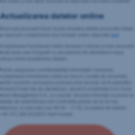
mai simplu și mai rapid, îți punem la dispoziție mai multe modalități.
Actualizarea datelor online
Dacă ești persoană fizică, îți poți actualiza datele personale simplu
și rapid prin completarea unui formular online disponibil
aici
.
Completarea formularului online durează 5 minute și este necesară
încărcarea unei fotografii cu documentul de identitate
în baza
căruia soliciți actualizarea datelor.
Pentru asigurarea confidențialității informațiilor transmise,
completarea formularului online se face în condiții de securitate,
astfel că pentru accesarea acestuia este necesar să te autentifici
folosind Codul tău de identificare, alocat în evidențele S.A.I. Erste
Asset Management S.A., și o parolă. Vei primi informații cu privire la
datele de autentificare prin notificările primite de la noi sau
telefonic, în intervalul orar 09:30 – 17:30, la numărul de telefon
+40 372 269 923/925 (tarif normal).