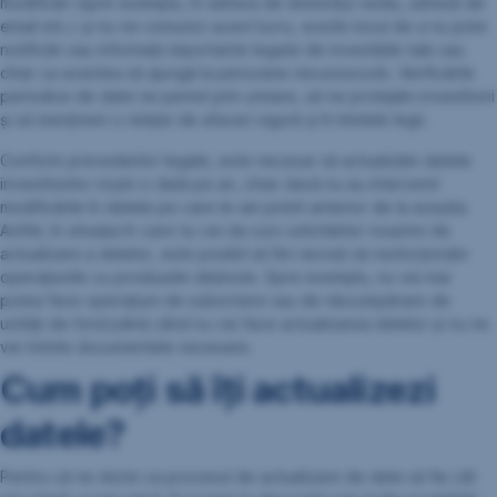
modificări (spre exemplu, în adresa de domiciliu/ sediu, adresă de
email etc.) și nu ne comunici acest lucru, există riscul de a nu primi
notificări sau informații importante legate de investițiile tale sau
chiar ca acestea să ajungă la persoane necunoscute. Verificările
periodice de date ne permit prin urmare, să ne protejăm investitorii
și să menținem o relație de afaceri sigură și în limitele legii.
Conform prevederilor legale, este necesar să actualizăm datele
investitorilor noștri o dată pe an, chiar dacă nu au intervenit
modificările în datele pe care le-am primit anterior de la aceștia.
Astfel, în situația în care nu vei da curs solicitărilor noastre de
actualizare a datelor, este posibil să fim nevoiți să restricționăm
operațiunile cu produsele deținute. Spre exemplu, nu vei mai
putea face operațiuni de subscriere sau de răscumpărare de
unități de fond până când nu vei face actualizarea datelor și nu ne
vei trimite documentele necesare.
Cum poți să îți actualizezi
datele?
Pentru că ne dorim ca procesul de actualizare de date să fie cât