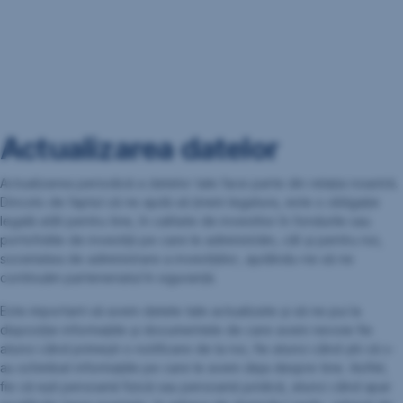
Actualizarea datelor
Actualizarea periodică a datelor tale face parte din relația noastră.
Dincolo de faptul că ne ajută să ținem legatura, este o obligație
legală atât pentru tine, în calitate de investitor în fondurile sau
portofoliile de investiții pe care le administrăm, cât și pentru noi,
societatea de administrare a investițiilor, ajutându-ne să ne
continuăm parteneriatul în siguranță.
Este important să avem datele tale actualizate și să ne pui la
dispoziție informațiile și documentele de care avem nevoie fie
atunci când primești o notificare de la noi, fie atunci când știi că s-
au schimbat informațiile pe care le avem deja despre tine. Astfel,
fie că ești persoană fizică sau persoană juridică, atunci când apar