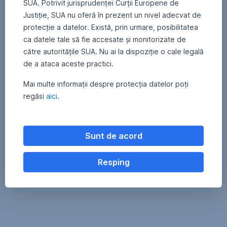
SUA. Potrivit jurisprudenței Curții Europene de
juridică/entitate
Justiție, SUA nu oferă în prezent un nivel adecvat de
fără
protecție a datelor. Există, prin urmare, posibilitatea
personalitate
ca datele tale să fie accesate și monitorizate de
juridică,
către autoritățile SUA. Nu ai la dispoziție o cale legală
poți
Actualizarea
de a ataca aceste practici.
actualiza
datelor
datele
Mai multe informații despre protecția datelor poți
în
personale
relația
regăsi
aici
.
la
cu
S.A.I.
sediul
Erste
Sunt de acord
nostru
Asset
Management
S.A.
Resping
Dacă
la
ești
orice
persoană
unitate
fizică
a
sau
Băncii
persoană
Comerciale