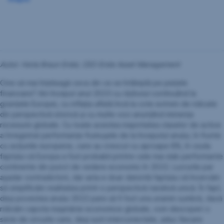
Autor: Horia Braun Erdei, CEO Erste Asset Management
Cine să mai înțeleagă ceva din ce se întâmplă pe piețele
financiare? Am început anul 2023 cu războiul continuând la
granițele Europei, cu inflația aflată încă la cote extrem de ridicate
din perspectivă istorică și cu multe voci anunțând iminența
recesiunii globale. Cu toate acestea majoritatea claselor de active
a înregistrat performanțe frumușele de la începutul anului, în frunte
cu acțiunile europene, care au crescut cu aproape 8%, în ciuda
faptului că Europa a fost probabil printre cele mai slab performante
continente din punct de vedere economic în 2022. Lucrurile par
așadar contradictorii, dar asta e doar datorită faptului că încercăm
să simplificăm realitatea printr-o perspectivă narativă unică. În fapt,
deși povestea anului 2022 pare să fi fost una unanim sumbră, dacă
ridicăm capota mașinăriei economice globale, vom descoperi o
serie de circuite care, deși sunt interconectate, aduc fiecare