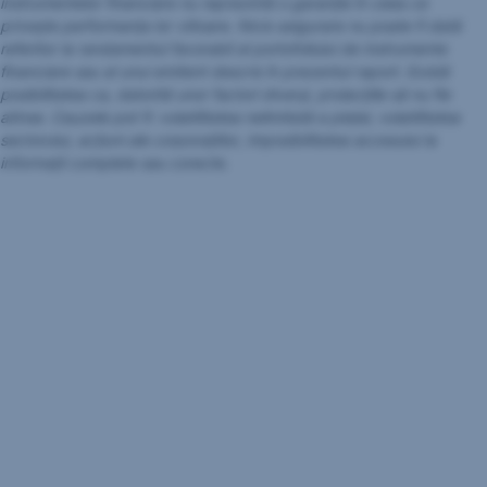
instrumentelor financiare nu reprezintă o garanție în ceea ce
privește performanța lor viitoare. Nicio asigurare nu poate fi dată
referitor la randamentul favorabil al portofoliului de instrumente
financiare sau al unui emitent descris în prezentul raport. Există
posibilitatea ca, datorită unor factori diverși, proiecţiile să nu fie
atinse. Cauzele pot fi: volatilitatea nelimitată a pieței, volatilitatea
sectorului, acțiuni ale corporațiilor, imposibilitatea accesului la
informații complete sau corecte.