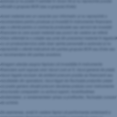
autorului și nu poate fi asimilat în niciun fel și nu reprezintă poziția
oficială a grupului BCR (sau a grupului Erste).
Acest material are un caracter pur informativ și nu reprezintă o
recomandare pentru produse și investiții în instrumente financiare
sau o ofertă pentru a contracta produsele sau servicii de investiții
financiare la care acest material sau punct de vedere se referă.
Orice referință la o cotație sau preț din prezentul material în legatură
cu un produs/serviciu este doar opinia personală a autorului și nu
reprezintă o ofertă indicativă din partea grupului BCR sau Erste sau
o recomandare din partea acestora.
Atragem atenția asupra faptului că investițiile în instrumente
financiare sunt supuse unor riscuri cum ar fi, riscul general de piață,
riscuri legate exclusiv de emitent precum poziția sa financiară sau
rezultatele din operațiuni, riscul legat de fluctuaţia preţurilor pieţei
ce poate genera situații precum devierea prețului unor instrumente
structurate comparativ cu activul suport, incertitudinea
dividendelor, a randamentelor și/sau a profiturilor, fluctuația cursului
de schimb.
De asemenea, aveți în vedere faptul că performanța anterioară a