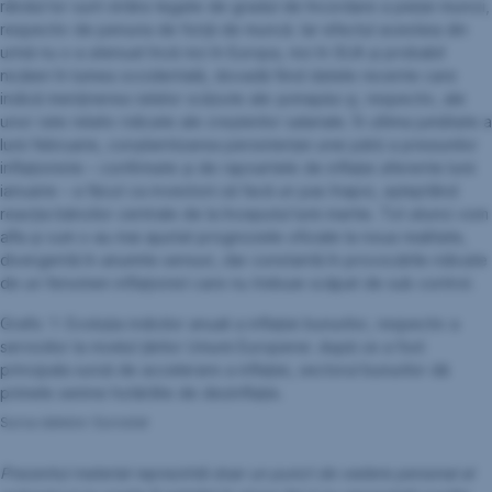
rândul lor sunt strâns legate de gradul de încordare a pieței muncii,
respectiv de penuria de forță de muncă. Iar efectul acesteia din
urmă nu s-a atenuat încă nici în Europa, nici în SUA și probabil
nicăieri în lumea occidentală, dovadă fiind datele recente care
indică menținerea ratelor scăzute ale șomajului și, respectiv, ale
unor rate relativ ridicate ale creșterilor salariale. În ultima jumătate a
lunii februarie, conștientizarea persistenței unei părți a presiunilor
inflaționiste – confirmate și de rapoartele de inflație aferente lunii
ianuarie – a făcut ca investorii să facă un pas înapoi, așteptând
reacția băncilor centrale de la începutul lunii martie. Tot atunci vom
afla și cum s-au mai ajustat prognozele oficiale la noua realitate,
divergentă în anumite sensuri, dar constantă în provocările ridicate
de un fenomen inflaționist care nu trebuie scăpat de sub control.
Grafic 1: Evoluția indicilor anuali a inflației bunurilor, respectiv a
serviciilor la nivelul țărilor Uniunii Europene: după ce a fost
principala sursă de accelerare a inflației, sectorul bunurilor dă
primele semne hotărâte de dezinflație.
Sursa datelor: Eurostat
Prezentul material reprezintă doar un punct de vedere personal al