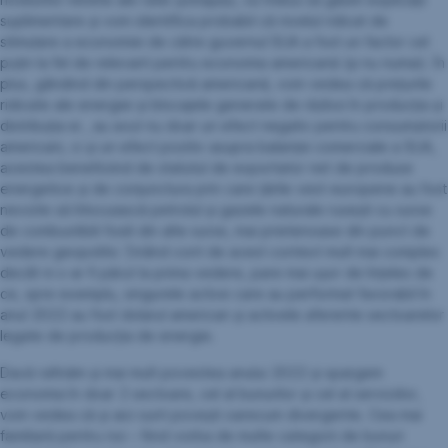
suplimentare și vom identifica probabil că nivelul ridicat de
stimulare a economiei de către guvernul SUA a fost un factor cel
puțin la fel de relevant pentru economia americană (și nu numai). În
plus, gândind din perspectivă americană, vom vedea că prețurile
ridicate ale energiei și blocajele generate de război în producția și
distribuția ei , au avut nu doar un efect negativ pentru consumatorii
americani, ci și un efect pozitiv asupra balanței comerciale a SUA,
acestea beneficiind de statutul de exportator net de produse
energetice și de conjunctura prin care țările vest-europene au fost
nevoite să înlocuiască petrolul și gazele naturale rusești cu surse
de combustibili fosili din alte surse, mai prietenoase din punct de
vedere geopolitic Ținând cont de acest context mult mai complex
decât ni s-ar fi părut la prima vedere, pare mai ușor de înțeles de
ce, spre exemplu, singurele active care au performat favorabil în
anul 2022 au fost dolarul american și activele aferente sectoarelor
legate de producția de energie.
Dacă rafinăm și mai mult povestea anului 2022 și spargem
economia în doar 2 sectoare, cel al bunurilor și cel al serviciilor,
vom vedea că și aici sunt povești oarecum divergente. Cea mai
familiară pentru noi – fiind vorba de multe categorii de bunuri