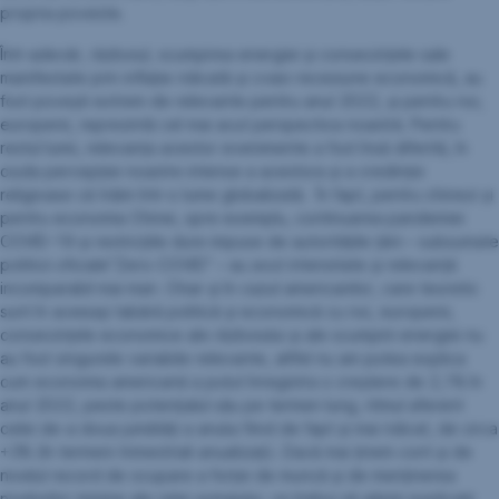
propria poveste.
Într-adevăr, războiul, scumpirea energiei și consecințele sale
manifestate prin inflație ridicată și cvasi-recesiune economică, au
fost povești extrem de relevante pentru anul 2022, și pentru noi,
europenii, reprezintă cel mai acut perspectiva noastră. Pentru
restul lumii, relevanța acestor evenimente a fost însă diferită, în
ciuda percepției noastre intense a acestora și a credinței
religioase că trăim într-o lume globalizată. În fapt, pentru chinezi și
pentru economia Chinei, spre exemplu, continuarea pandemiei
COVID-19 și restricțiile dure impuse de autoritățile țării – subsumate
politicii oficiale”Zero-COVID” – au avut intensitate și relevanță
incomparabil mai mari. Chiar și în cazul americanilor, care teoretic
sunt în aceeași tabără politică și economică cu noi, europenii,
consecințele economice ale războiului și ale scumpirii energiei nu
au fost singurele variabile relevante, altfel nu am putea explica
cum economia americană a putut înregistra o creștere de 2,1% în
anul 2022, peste potențialul său pe termen lung, ritmul aferent
celei de-a doua jumătăți a anului fiind de fapt și mai ridicat, de circa
+3% (în termeni trimestriali anualizați). Dacă mai ținem cont și de
nivelul record de ocupare a forței de muncă și de menținerea
nivelurilor minime ale ratei șomajului, va trebui să găsim explicații