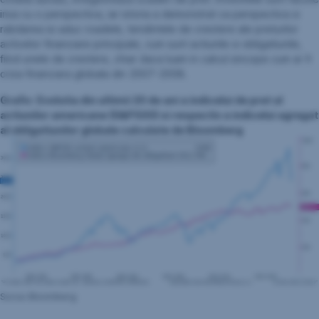
insa cu o perspectiva, iar istoria a demonstrat ca perspectiva si
rabdarea isi aduc roadele, tendintele de crestere ale preturilor
activelor financiare principale, cum sunt actiunile si obligatiunile,
fiind unele de crestere, chiar daca luam in calcul sincope cum ar fi
criza financiara globala din 2007-2008.
Grafic: Evolutia din ultimii 20 de ani a indicelui de pret al
actiunilor americane (S&P500) si respectiv a indicelui agregat
al obligatiunilor globale calculate de Bloomberg
Sursa: Bloomberg