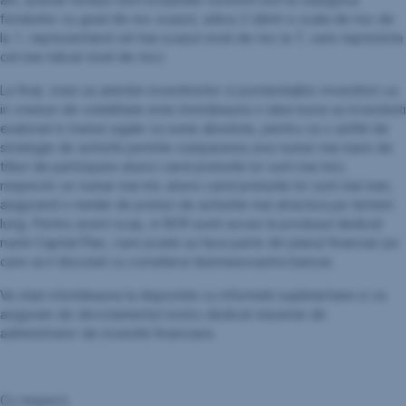
fondurilor cu grad de risc scazut, adica 2 (dintr-o scala de risc de
la 1, reprezentand cel mai scazut nivel de risc la 7, care reprezinta
cel mai ridicat nivel de risc).
La final, vrem sa amintim investitorilor si pontentialilor investitori ca
in vremuri de volatilitate este intotdeauna o idee buna sa investesti
esalonat in transe egale ca sume absolute, pentru ca o astfel de
strategie de achizitii permite cumpararea unui numar mai mare de
titluri de participare atunci cand preturile lor sunt mai mici,
respectiv un numar mai mic atunci cand preturile lor sunt mai mari,
asigurand o medie de preturi de achizitie mai atractiva pe termen
lung. Pentru acest scop, in BCR aveti acces la produsul dedicat
numit Capital Plan, care poate sa faca parte din planul financiar pe
care sa il discutati cu consilierul dumneavoastra bancar.
Va stam intotdeauna la dispozitie cu informatii suplimentare si va
asiguram de devotamentul nostru dedicat meseriei de
administrator de investitii financiare.
Cu respect,