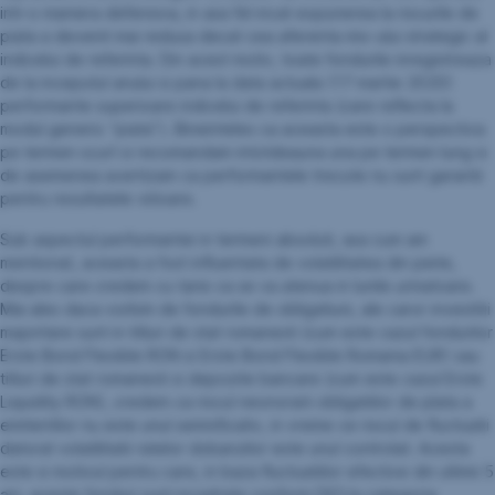
intr-o maniera defensiva, in asa fel incat expunerea la riscurile de
piata a devenit mai redusa decat cea aferenta mix-ului strategic al
indicelui de referinta. Din acest motiv, toate fondurile inregistreaza
de la inceputul anului si pana la data actuala (17 martie 2020)
performante superioare indicelui de referinta (care reflecta la
modul generic “piata”). Bineinteles ca aceasta este o perspectiva
pe termen scurt si recomandam intotdeauna una pe termen lung si
de asemenea avertizam ca performantele trecute nu sunt garantii
pentru rezultatele viitoare.
Sub aspectul performantei in termeni absoluti, asa cum am
mentionat, aceasta a fost influentata de volatilitatea din piete,
despre care credem cu tarie ca se va atenua in lunile urmatoare.
Mai ales daca vorbim de fondurile de obligatiuni, ale caror investitii
majoritare sunt in titluri de stat romanesti (cum este cazul fondurilor
Erste Bond Flexible RON si Erste Bond Flexible Romania EUR) sau
titluri de stat romanesti si depozite bancare (cum este cazul Erste
Liquidity RON), credem ca riscul neonorarii obligatiilor de plata a
emitentilor nu este unul semnificativ, in vreme ce riscul de fluctuatii
datorat volatilitatii ratelor dobanzilor este unul controlat. Acesta
este si motivul pentru care, in baza fluctuatiilor efective din ultimii 5
ani, aceste fonduri sunt incadrate conform DICI la categoria