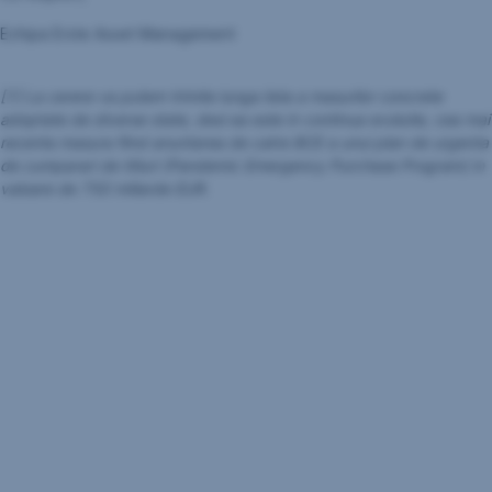
Echipa Erste Asset Management
[1] La cerere va putem trimite lunga lista a masurilor concrete
adoptate de diverse state, desi ea este in continua evolutie, cea mai
recenta masura fiind anuntarea de catre BCE a unui plan de urgenta
de cumparari de titluri (Pandemic Emergency Purchase Program) in
valoare de 750 miliarde EUR.