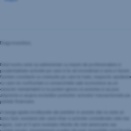
Dragi investitori,
Rolul nostru este sa administram cu maxim de profesionalism si
prudentialitate activele pe care ni le-ati incredintat si asta si facem.
Suntem constienti ca vremurile pe care le traim, respectiv epidemia
cu care ne confruntam si consecintele sale economice au un
caracter nemaintalnit si nu putem ignora ca acestea si-au pus
amprenta si asupra evolutiilor preturilor activelor tranzactionate pe
pietele financiare.
A naviga apele involburate ale pietelor in aceste zile nu este un
lucru facil, existand zile cand chiar si activele considerate cele mai
sigure, cum ar fi spre exemplu titlurile de stat americane sau
cotatia aurului, inregistreaza scaderi de pret. Investitiile sunt facute