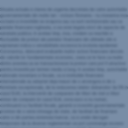
Situatia actuala si starea de urgenta decretata de catre autoritatile
guvernamentale din multe tari – inclusiv Romania – nu inseamna insa
ca banii si investitiile se evapora sau ca sunt rechizionate sau ca
pietele financiare ingheata, ci ea este legata strict de aspecte de
sanatate publica. In acelasi timp, insa, credem ca reactiile si
fluctuatiile de preturi ale pietelor financiare din ultimele zile si
saptamani indica o sensibilitate excesiva la evolutia epidemiei
Coronavirus, dislocand evaluarile multor active financiare dincolo
de valorile lor fundamentate economic, ceea ce le face ca multe
dintre acestea sa se tranzactioneze la preturi care pot fi atractive
pentru Investitii pe termen mediu si lung. In acelasi timp, autoritatile
nationale monetare si fiscale, ca si institutiile financiare
internationale au adoptat deja masuri de o anvergura si de o
fermitate exceptionala, de la reducerea ratelor dobanzilor (la 0% in
cazul SUA), la interventii de cumparare de titluri de stat si titluri
emise de companii (in cazul SUA, zona euro si nu numai),
continuand cu facilitati fiscale, garantii si investitii guvernamentale
promise de o serie intreaga de state, de facilitati de finantare
catre si din partea sistemului bancar, ca si unele derogari
temporare de la diverse reglementari ce pot constrange excesiv