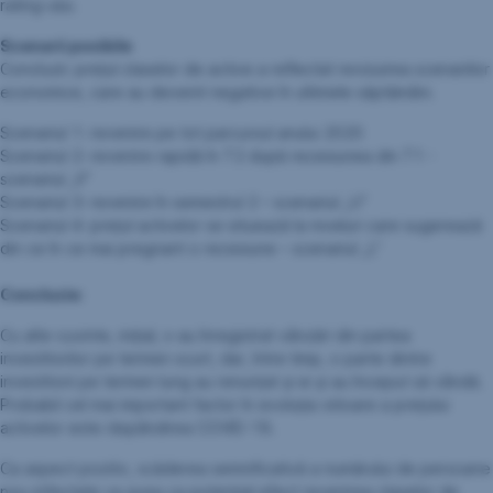
rating-ului.
Scenarii posibile
Concluzii: prețul claselor de active a reflectat revizuirea scenariilor
economice, care au devenit negative în ultimele săptămâni.
Scenariul 1: revenire pe tot parcursul anului 2020
Scenariul 2: revenire rapidă în T2 după recesiunea din T1 -
scenariul „V”
Scenariul 3: revenire în semestrul 2 – scenariul „U”
Scenariul 4: prețul activelor se situează la niveluri care sugerează
din ce în ce mai pregnant o recesiune – scenariul „L”
Concluzie:
Cu alte cuvinte, inițial, s-au înregistrat vânzări din partea
investitorilor pe termen scurt, dar, între timp, o parte dintre
investitorii pe termen lung au renunțat și ei și au început să vândă.
Probabil cel mai important factor în evoluția viitoare a prețului
activelor este răspândirea COVID-19.
Ca aspect pozitiv, scăderea semnificativă a numărului de persoane
nou-infectate va avea ca potențial efect revenirea claselor de