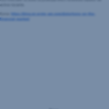
active riscante.
Sursa:
https://blog.en.erste-am.com/distortions-on-the-
financial-market/