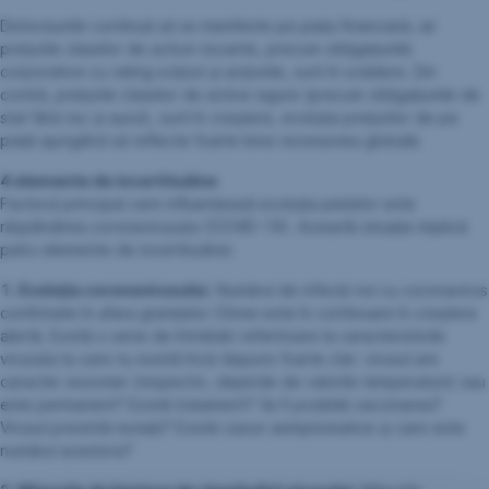
Distorsiunile continuă să se manifeste pe piața financiară, iar
prețurile claselor de active riscante, precum obligațiunile
corporative cu rating scăzut și acțiunile, sunt în scădere. Din
contră, prețurile claselor de active sigure (precum obligațiunile de
stat fără risc și aurul), sunt în creștere, evoluția prețurilor de pe
piață ajungând să reflecte foarte bine recesiunea globală.
4 elemente de incertitudine
Factorul principal care influențează evoluția piețelor este
răspândirea coronavirusului (COVID-19). Această situație implică
patru elemente de incertitudine:
1. Evoluția coronavirusului.
Numărul de infecții noi cu coronavirus
confirmate în afara granițelor Chinei este în continuare în creștere
alertă. Există o serie de întrebări referitoare la caracteristicile
virusului la care nu există încă răspuns foarte clar: virusul are
caracter sezonier (respectiv, depinde de valorile temperaturii) sau
este permanent? Există tratament? Va fi posibilă vaccinarea?
Virusul prezintă mutații? Există cazuri asimptomatice și care este
numărul acestora?