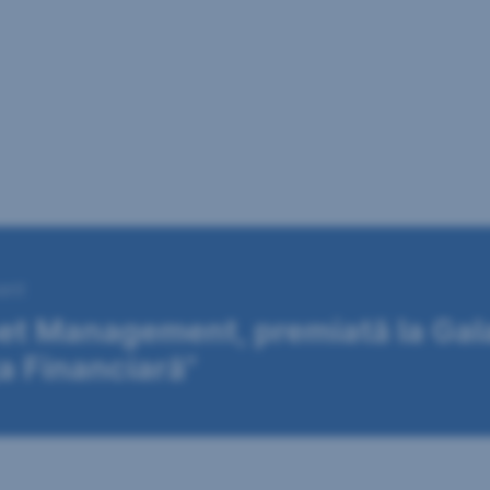
ent
set Management, premiată la Gala
ţa Financiară”