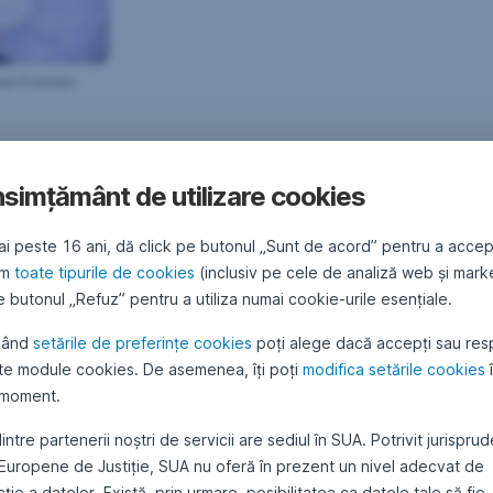
la Premiilor
 a fost premiată la Gala Premiilor Revistei „Piaţa Financiară”, eve
simțământ de utilizare cookies
ai peste 16 ani, dă click pe butonul „Sunt de acord” pentru a accep
ilor Revistei „Piaţa Financiară” se bucură de participarea celor mai 
ăm
toate tipurile de cookies
(inclusiv pe cele de analiză web și mark
marcă ai mediului de afaceri.
 butonul „Refuz” pentru a utiliza numai cookie-urile esențiale.
“ sunt recunoscute de întreaga comunitate instituţională din România,
 echidistante.
sând
setările de preferințe cookies
poți alege dacă accepți sau res
te module cookies. De asemenea, îți poți
modifica setările cookies
 moment.
mbină buna cunoaştere a specificului local cu forţa reprezentată de g
intre partenerii noștri de servicii are sediul în SUA. Potrivit jurispru
etter în piaţa de profil,
SAI Erste Asset Management a fost des
DE EXCELENŢĂ la categoria „Fonduri mutuale”
. Pe această cale, se
 Europene de Justiție, SUA nu oferă în prezent un nivel adecvat de
nia.
ție a datelor. Există, prin urmare, posibilitatea ca datele tale să fie