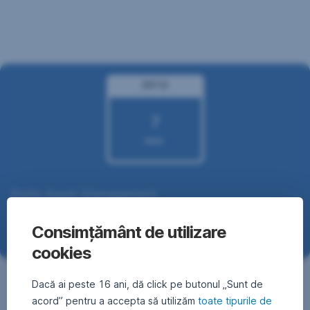
Sari
peste
navigare
2012
7
nov.
7
Erste Asset Management
noiembrie
Alegerile din Statele Unite și impactul
2012
Consimțământ de utilizare
asupra piețelor financiare
cookies
Dacă ai peste 16 ani, dă click pe butonul „Sunt de
acord” pentru a accepta să utilizăm
toate tipurile de