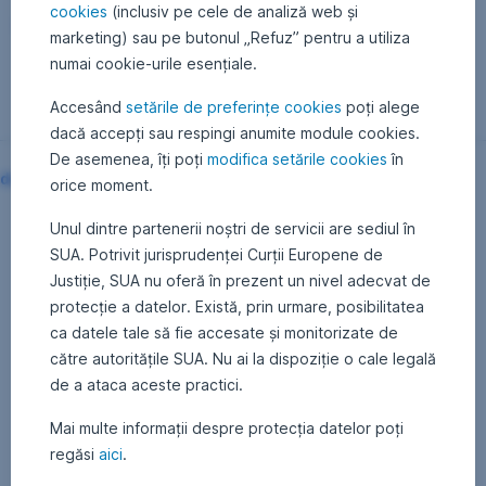
cookies
(inclusiv pe cele de analiză web și
Înapoi
marketing) sau pe butonul „Refuz” pentru a utiliza
numai cookie-urile esențiale.
Accesând
setările de preferințe cookies
poți alege
dacă accepți sau respingi anumite module cookies.
De asemenea, îți poți
modifica setările cookies
în
detalii
orice moment.
,
Deschide
Unul dintre partenerii noștri de servicii are sediul în
într-
SUA. Potrivit jurisprudenței Curții Europene de
o
filă
Justiție, SUA nu oferă în prezent un nivel adecvat de
nouă
protecție a datelor. Există, prin urmare, posibilitatea
ca datele tale să fie accesate și monitorizate de
către autoritățile SUA. Nu ai la dispoziție o cale legală
de a ataca aceste practici.
Mai multe informații despre protecția datelor poți
regăsi
aici
.