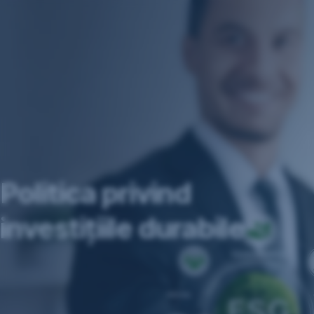
Sari
peste
navigare
Politica privind
investițiile durabile