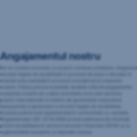
Angajamentul nostru
Într-un context economic și social în continuă schimbare, integrarea
riscurilor legate de durabilitate în procesul de luare a deciziilor în
investiții este esențială în procesul investițional al companiei
noastre. Politica privind investițiile durabile reflectă angajamentul
companiei noastre de a alinia activitatea sa la cele mai bune
practici internaționale în materie de guvernanță corporativă,
transparență și gestionare a riscurilor legate de durabilitate.
Această politică este implementată în conformitate cu cerințele
Regulamentului (UE) 2019/2088 privind publicarea de informații
privind durabilitatea în sectorul serviciilor financiare (SFDR) și cu
reglementările europene și naționale conexe.