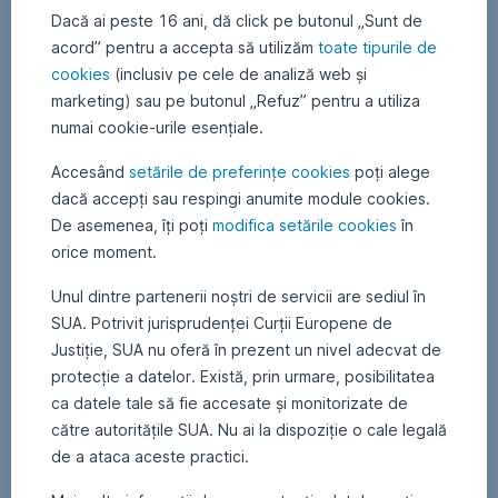
Dacă ai peste 16 ani, dă click pe butonul „Sunt de
acord” pentru a accepta să utilizăm
toate tipurile de
cookies
(inclusiv pe cele de analiză web și
marketing) sau pe butonul „Refuz” pentru a utiliza
numai cookie-urile esențiale.
Accesând
setările de preferințe cookies
poți alege
dacă accepți sau respingi anumite module cookies.
De asemenea, îți poți
modifica setările cookies
în
orice moment.
Dacă
Unul dintre partenerii noștri de servicii are sediul în
ai
SUA. Potrivit jurisprudenței Curții Europene de
întrebări
Justiție, SUA nu oferă în prezent un nivel adecvat de
sau
protecție a datelor. Există, prin urmare, posibilitatea
ai
nevoie
ca datele tale să fie accesate și monitorizate de
de
către autoritățile SUA. Nu ai la dispoziție o cale legală
asistență,
de a ataca aceste practici.
nu
ezita