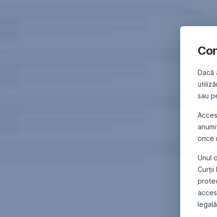
Con
Dacă 
utiliz
sau pe
Acce
anumi
orice
Unul d
Curții
protec
accesa
legală