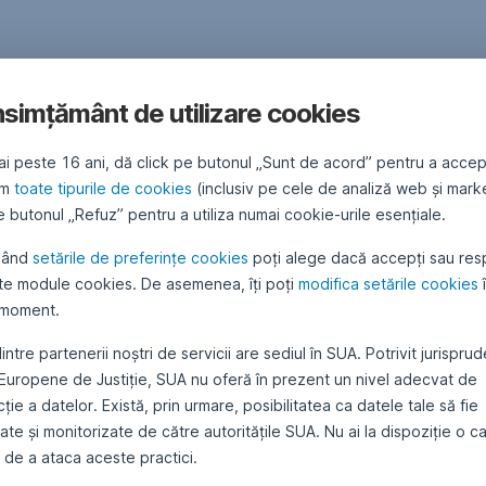
simțământ de utilizare cookies
ai peste 16 ani, dă click pe butonul „Sunt de acord” pentru a accep
ăm
toate tipurile de cookies
(inclusiv pe cele de analiză web și mark
 butonul „Refuz” pentru a utiliza numai cookie-urile esențiale.
sând
setările de preferințe cookies
poți alege dacă accepți sau res
te module cookies. De asemenea, îți poți
modifica setările cookies
 moment.
intre partenerii noștri de servicii are sediul în SUA. Potrivit jurispru
 Europene de Justiție, SUA nu oferă în prezent un nivel adecvat de
ție a datelor. Există, prin urmare, posibilitatea ca datele tale să fie
te și monitorizate de către autoritățile SUA. Nu ai la dispoziție o c
 de a ataca aceste practici.