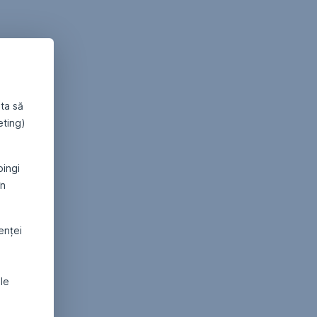
ta să
eting)
pingi
în
denței
ale