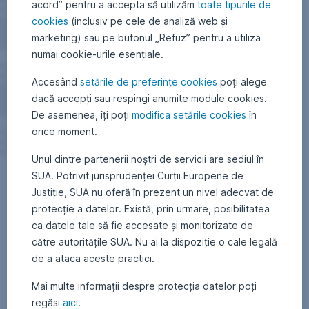
acord” pentru a accepta să utilizăm
toate tipurile de
cookies
(inclusiv pe cele de analiză web și
marketing) sau pe butonul „Refuz” pentru a utiliza
numai cookie-urile esențiale.
Accesând
setările de preferințe cookies
poți alege
dacă accepți sau respingi anumite module cookies.
De asemenea, îți poți
modifica setările cookies
în
orice moment.
Unul dintre partenerii noștri de servicii are sediul în
SUA. Potrivit jurisprudenței Curții Europene de
Justiție, SUA nu oferă în prezent un nivel adecvat de
protecție a datelor. Există, prin urmare, posibilitatea
ca datele tale să fie accesate și monitorizate de
către autoritățile SUA. Nu ai la dispoziție o cale legală
de a ataca aceste practici.
Mai multe informații despre protecția datelor poți
regăsi
aici
.