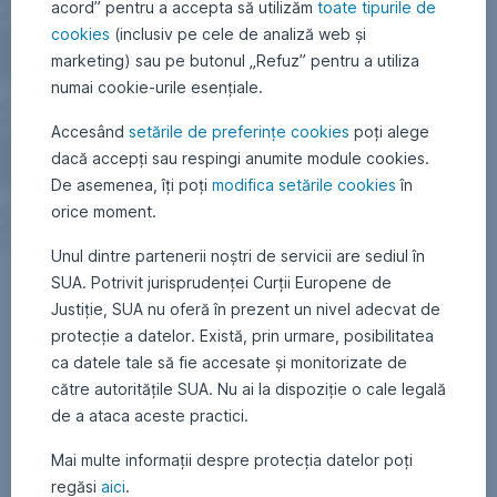
acord” pentru a accepta să utilizăm
toate tipurile de
cookies
(inclusiv pe cele de analiză web și
marketing) sau pe butonul „Refuz” pentru a utiliza
numai cookie-urile esențiale.
Accesând
setările de preferințe cookies
poți alege
dacă accepți sau respingi anumite module cookies.
De asemenea, îți poți
modifica setările cookies
în
orice moment.
Unul dintre partenerii noștri de servicii are sediul în
SUA. Potrivit jurisprudenței Curții Europene de
Justiție, SUA nu oferă în prezent un nivel adecvat de
protecție a datelor. Există, prin urmare, posibilitatea
ca datele tale să fie accesate și monitorizate de
către autoritățile SUA. Nu ai la dispoziție o cale legală
de a ataca aceste practici.
Mai multe informații despre protecția datelor poți
regăsi
aici
.