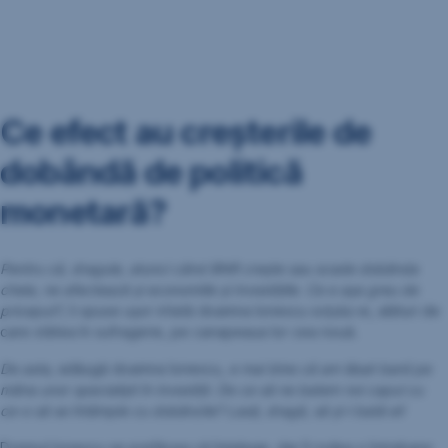
Sari
peste
navigare
Ce efect au creșterile de
dobândă de politică
monetară?
Pentru că, dragule, atunci când BNR crește sau scade dobânda
cheie, ne afectează și economiile și investițiile. Ce e așa greu de
priceput?
, îi spuse ușor iritată doamna Ionescu soțului ei, alături de
care stătea în sufragerie, pe canapeaua lor cea nouă.
De asta
, adăugă doamna Ionescu,
e mai bine că am lăsat banii pe
mâna unor specialiști în investiții. De ce să ne batem noi capul cu
ce-o să se întâmple cu dobânzile? Lasă, dragă, să și-l bată ei!
Domnul Ionescu se prefăcea că înțelege, dar îl rodea o întrebare: