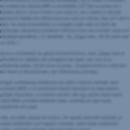
ce treabă are ditamai BNR cu investițiile LUI? Dar nu putea să o
întrebe direct, că ar fi iritat-o pe soția sa, iar o seară cu discuții
aprinse în familie era ultimul lucru pe care și-l dorea. Așa că îi veni o
idee. Se duse la bucătărie și-i pregăti soției sale un fresh de
portocale, desertul ei preferat. Efectul a fost cel scontat: soția sa îl
îmbrățișă spunându-i cu tandrețe:
Vai, dragul meu, cât de atent ești
cu mine…!
Acum e momentul!
, se gândi domnul Ionescu.
Auzi, dragă
, zise el
arborând un zâmbet cât sufrageria de mare,
dar cum e cu
dobânzile astea, că știi că eu nu prea
... Doamna Ionescu sorbi lent
din fresh-ul de portocale, opri televizorul și începu.
Dragă, schimbarea dobânzilor de către o bancă centrală, spre
exemplu BNR, e un eveniment foarte important nu doar pentru
piețele financiare, ci și pentru noi doi. Mă rog, pentru banii noștri.
Când BNR schimbă dobânda cheie, schimbă de fapt toate
dobânzile din piață.
Uite, de pildă, piețele de acțiuni
.
De regulă, prețurile acțiunilor și
ratele dobânzilor sunt negativ corelate: când ratele dobânzilor
cresc, prețurile acțiunilor tind să scadă și invers.