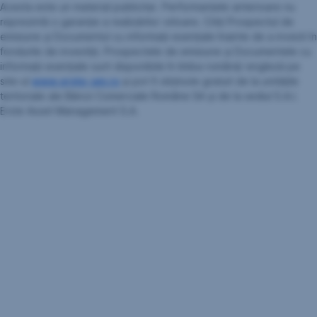
Acesta este un material publicitar. Performanţele anterioare nu
reprezintă o garanţie a realizărilor viitoare. Citiţi Prospectul de
emisiune şi Documentul cu informații esențiale înainte de a investi în
fondurile de investiții. Prospectele de emisiune şi Documentele cu
informații esențiale sunt disponibile în limba română/ engleză pe
site-ul
www.erste-am.ro
şi pot fi obţinute gratuit de la unităţile
teritoriale ale Băncii Comerciale Române SA şi de la sediul S.A.I.
Erste Asset Management S.A.