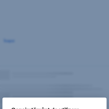
Sari
peste
navigare
Înapoi