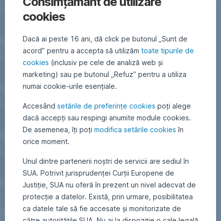
Consimțământ de utilizare
cookies
Dacă ai peste 16 ani, dă click pe butonul „Sunt de
acord” pentru a accepta să utilizăm
toate tipurile de
cookies
(inclusiv pe cele de analiză web și
marketing) sau pe butonul „Refuz” pentru a utiliza
numai cookie-urile esențiale.
Accesând
setările de preferințe cookies
poți alege
dacă accepți sau respingi anumite module cookies.
De asemenea, îți poți
modifica setările cookies
în
orice moment.
Unul dintre partenerii noștri de servicii are sediul în
SUA. Potrivit jurisprudenței Curții Europene de
Justiție, SUA nu oferă în prezent un nivel adecvat de
protecție a datelor. Există, prin urmare, posibilitatea
ca datele tale să fie accesate și monitorizate de
către autoritățile SUA. Nu ai la dispoziție o cale legală