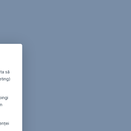
ta să
eting)
pingi
în
denței