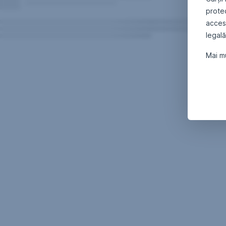
protec
accesa
legală
Mai mu