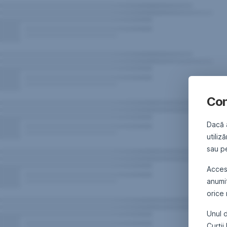
Con
Dacă 
utiliz
sau pe
Acce
anumi
orice
Unul d
Curții