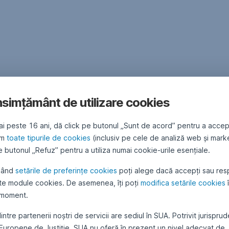
simțământ de utilizare cookies
ai peste 16 ani, dă click pe butonul „Sunt de acord” pentru a accep
ăm
toate tipurile de cookies
(inclusiv pe cele de analiză web și mark
 butonul „Refuz” pentru a utiliza numai cookie-urile esențiale.
sând
setările de preferințe cookies
poți alege dacă accepți sau res
te module cookies. De asemenea, îți poți
modifica setările cookies
 moment.
intre partenerii noștri de servicii are sediul în SUA. Potrivit jurispru
 Europene de Justiție, SUA nu oferă în prezent un nivel adecvat de