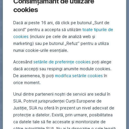
Consimțământ de utilizare
cookies
Dacă ai peste 16 ani, dă click pe butonul „Sunt de
acord” pentru a accepta să utilizăm
toate tipurile de
cookies
(inclusiv pe cele de analiză web și
marketing) sau pe butonul „Refuz” pentru a utiliza
numai cookie-urile esențiale.
Accesând
setările de preferințe cookies
poți alege
dacă accepți sau respingi anumite module cookies.
De asemenea, îți poți
modifica setările cookies
în
orice moment.
Unul dintre partenerii noștri de servicii are sediul în
SUA. Potrivit jurisprudenței Curții Europene de
Justiție, SUA nu oferă în prezent un nivel adecvat de
protecție a datelor. Există, prin urmare, posibilitatea
ca datele tale să fie accesate și monitorizate de
către autoritățile SUA. Nu ai la dispoziție o cale legală