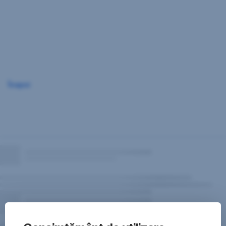
Sari
peste
navigare
Înapoi