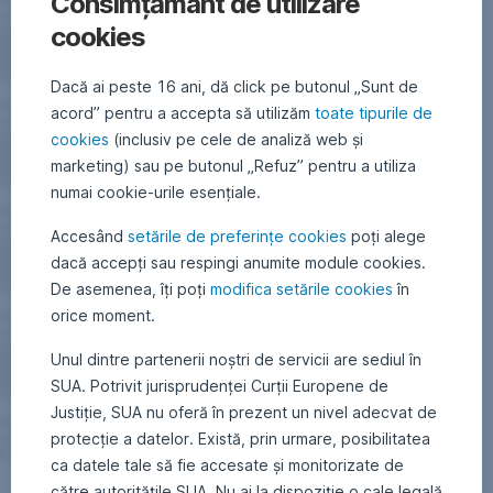
Consimțământ de utilizare
cookies
Dacă ai peste 16 ani, dă click pe butonul „Sunt de
acord” pentru a accepta să utilizăm
toate tipurile de
cookies
(inclusiv pe cele de analiză web și
marketing) sau pe butonul „Refuz” pentru a utiliza
numai cookie-urile esențiale.
Accesând
setările de preferințe cookies
poți alege
dacă accepți sau respingi anumite module cookies.
De asemenea, îți poți
modifica setările cookies
în
orice moment.
Unul dintre partenerii noștri de servicii are sediul în
SUA. Potrivit jurisprudenței Curții Europene de
Justiție, SUA nu oferă în prezent un nivel adecvat de
protecție a datelor. Există, prin urmare, posibilitatea
ca datele tale să fie accesate și monitorizate de
către autoritățile SUA. Nu ai la dispoziție o cale legală