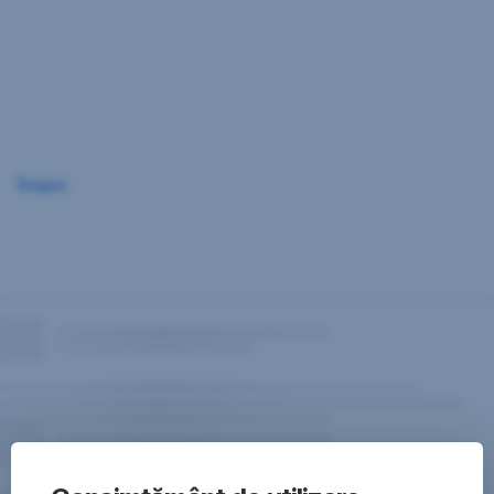
Sari
peste
navigare
Înapoi