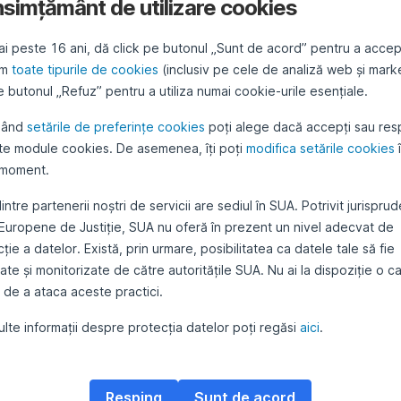
simțământ de utilizare cookies
ai peste 16 ani, dă click pe butonul „Sunt de acord” pentru a accep
ăm
toate tipurile de cookies
(inclusiv pe cele de analiză web și mark
 butonul „Refuz” pentru a utiliza numai cookie-urile esențiale.
sând
setările de preferințe cookies
poți alege dacă accepți sau res
te module cookies. De asemenea, îți poți
modifica setările cookies
 moment.
intre partenerii noștri de servicii are sediul în SUA. Potrivit jurispru
 Europene de Justiție, SUA nu oferă în prezent un nivel adecvat de
ție a datelor. Există, prin urmare, posibilitatea ca datele tale să fie
te și monitorizate de către autoritățile SUA. Nu ai la dispoziție o c
 de a ataca aceste practici.
lte informații despre protecția datelor poți regăsi
aici
.
Resping
Sunt de acord