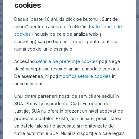
cookies
Austria), activitatea de tranzacționare a titlurilor de participare ale
fondului de investiții ERSTE BOND EM GOVERNMENT LOCAL, a
fost suspendată începând cu 20.11.2023. Pentru partea din fondul
Dacă ai peste 16 ani, dă click pe butonul „Sunt de
deschis de investiții ERSTE BOND EM GOVERNMENT LOCAL, ce
acord” pentru a accepta să utilizăm
toate tipurile de
conține activele lichide, activitatea de tranzaționare a titlurilor de
cookies
(inclusiv pe cele de analiză web și
participare va fost reluată începând cu data de 27.11.2023.
marketing) sau pe butonul „Refuz” pentru a utiliza
Deținătorii de titluri de participare ale fondului deschis de investiții
numai cookie-urile esențiale.
ERSTE BOND EM GOVERNMENT LOCAL vor fi notificați direct cu
privire la segregarea activelor conform art. 133 din InvFG 2011
Accesând
setările de preferințe cookies
poți alege
(Legea fondurilor de investiții din Austria).
dacă accepți sau respingi anumite module cookies.
De asemenea, îți poți
modifica setările cookies
în
Mai multe detalii regăsiți la:
orice moment.
https://issuerinfo.oekb.at/dokument.html?doc_id=194348
Unul dintre partenerii noștri de servicii are sediul în
https://issuerinfo.oekb.at/dokument.html?doc_id=194381
SUA. Potrivit jurisprudenței Curții Europene de
ERSTE BOND EM GOVERNMENT LOCAL
:
Justiție, SUA nu oferă în prezent un nivel adecvat de
protecție a datelor. Există, prin urmare, posibilitatea
Proporția de divizare
:
ca datele tale să fie accesate și monitorizate de
Deși proporția de divizare a titlurilor de participare este de 1:1,
către autoritățile SUA. Nu ai la dispoziție o cale legală
costul amortizat va fi ajustat la o proporție de 99,69945% (pentru