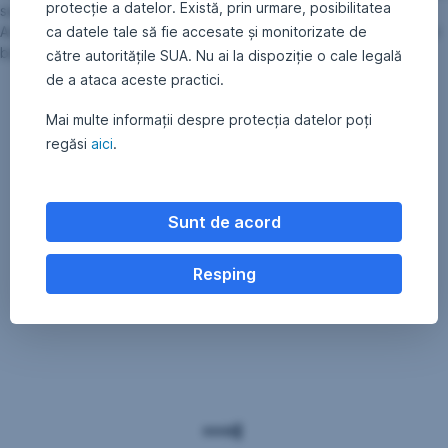
protecție a datelor. Există, prin urmare, posibilitatea
sunt disponibile în limba germană și/sau engleză, la sediul Erste
ca datele tale să fie accesate și monitorizate de
Asset Management GmbH, Am Belvedere 1, 1100 Vienna, la cel al
băncii custode și pe pagina web
www.erste-am.com
.
către autoritățile SUA. Nu ai la dispoziție o cale legală
de a ataca aceste practici.
Mai multe informații despre protecția datelor poți
regăsi
aici
.
Sunt de acord
Resping