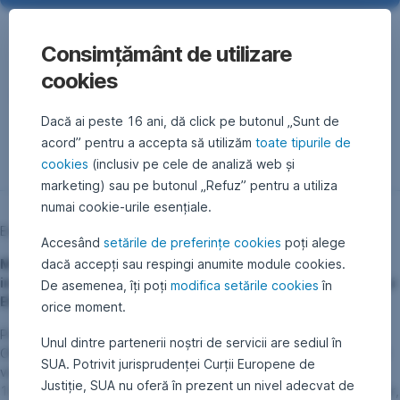
Consimțământ de utilizare
cookies
Înapoi
Dacă ai peste 16 ani, dă click pe butonul „Sunt de
acord” pentru a accepta să utilizăm
toate tipurile de
cookies
(inclusiv pe cele de analiză web și
marketing) sau pe butonul „Refuz” pentru a utiliza
numai cookie-urile esențiale.
Erste Asset Management GmbH
Accesând
setările de preferințe cookies
poți alege
dacă accepți sau respingi anumite module cookies.
Modificarea Prospectelor de emisiune ale Fondurilor de
investiții ERSTE BEST OF AMERICA, ERSTE BEST OF EUROPE și
De asemenea, îți poți
modifica setările cookies
în
ERSTE BEST OF WORLD
orice moment.
Prospectele de emisiune ale fondurilor de investiții ERSTE BEST
Unul dintre partenerii noștri de servicii are sediul în
OF AMERICA, ERSTE BEST OF EUROPE și ERSTE BEST OF WORLD
SUA. Potrivit jurisprudenței Curții Europene de
vor fi modificate, urmând să intre în vigoare începând cu data de
Justiție, SUA nu oferă în prezent un nivel adecvat de
13 iulie 2023. Prospectele de emisiune, inclusiv Regulile fondurilor,