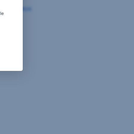
w.erste-am.ro
ale