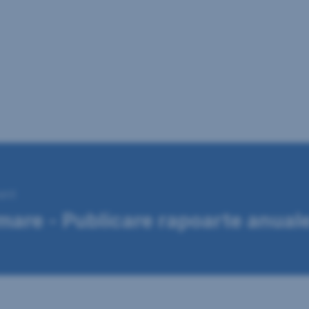
ent
rmare - Publicare rapoarte anua