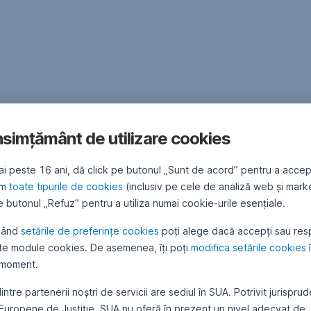
simțământ de utilizare cookies
vestiţii (“FDI”) ERSTE Liquidity RON, ERSTE Bond Flexible RON,
 (actualul ERSTE MIX PRUDENT RON), YOU INVEST Active EUR 
ai peste 16 ani, dă click pe butonul „Sunt de acord” pentru a accep
ăm
toate tipurile de cookies
(inclusiv pe cele de analiză web și mark
 butonul „Refuz” pentru a utiliza numai cookie-urile esențiale.
 al FDI ERSTE Liquidity RON, ERSTE Bond Flexible RON, ERSTE Bond 
MIX PRUDENT RON), YOU INVEST Active EUR și ERSTE MIX PRUDENT
sând
setările de preferințe cookies
poți alege dacă accepți sau res
 anuale se pot obţine gratuit: de la sediul societăţii din Bld. Aviato
te module cookies. De asemenea, îți poți
modifica setările cookies
rcate de pe website-ul societăţii
www.erste-am.ro
. Informaţii sup
 moment.
intre partenerii noștri de servicii are sediul în SUA. Potrivit jurispru
 Europene de Justiție, SUA nu oferă în prezent un nivel adecvat de