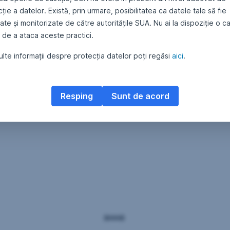
ție a datelor. Există, prin urmare, posibilitatea ca datele tale să fie
1, Bucureşti, telefon 0372.269.999, e-mail:
office@erste-am.ro
,
ww
te și monitorizate de către autoritățile SUA. Nu ai la dispoziție o c
 de a ataca aceste practici.
lte informații despre protecția datelor poți regăsi
aici
.
Resping
Sunt de acord