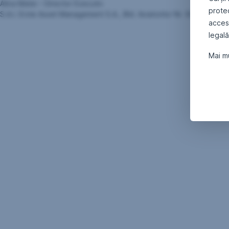
Alina Matei – Director Executiv
protec
S.A.I. Erste Asset Management S.A., Bld. Aviatorilor Nr. 92, Sector 
accesa
legală
Mai mu