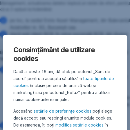
Management, actualizarea datelor implică un minim de efort, pentru
că ai 2 opțiuni la îndemână:
pe loc, la sediul Erste Asset Management, din Bulevardul
Aviatorilor nr. 92, București sau
dacă ești client BCR, în orice sucursală BCR, din drumul
tău;
Consimțământ de utilizare
De ce e necesar să ai actualizate în relația cu administratorul
cookies
tău datele personale?
Actualizarea datelor se face periodic de către toate
Dacă ai peste 16 ani, dă click pe butonul „Sunt de
societățile de administrare a investițiilor, pentru că este
acord” pentru a accepta să utilizăm
toate tipurile de
o cerință legală și în România și în Europa. Autoritățile
cookies
(inclusiv pe cele de analiză web și
din întreaga lume solicită actualizarea periodică a
marketing) sau pe butonul „Refuz” pentru a utiliza
datelor clienților tocmai pentru că sistemul financiar este
numai cookie-urile esențiale.
o componentă critică. Este esențial ca toate informațiile
Accesând
setările de preferințe cookies
poți alege
personale pe care le folosim să fie actualizate și
dacă accepți sau respingi anumite module cookies.
corecte.
De asemenea, îți poți
modifica setările cookies
în
Respectăm împreună
Legea Nr. 129/2019
pentru