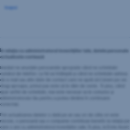
Inapoi
În relația cu administratorul investițiilor tale, datele personale
actualizate contează
Imediat ne anunțăm persoanele apropiate când ne schimbăm
numărul de telefon. La fel se întâmplă și când ne schimbăm adresa
de e-mail sau alte date de contact care ne ajută să îi ținem pe cei
dragi aproape, primul pas este să le dăm de veste. În plus, când
apar astfel de schimbări, mai este necesar sa le comunici și
administratorului tău pentru a putea rămâne în continuare
conectați.
Prin actualizarea datelor o dată pe an sau ori de câte ori este
nevoie, o persoană sau o companie contribuie benefic la relația pe
care o are cu administratorul investițiilor sale. În plus, la Erste Asset