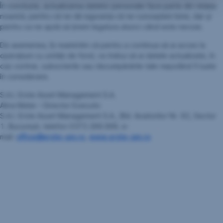
În concluzie, actualizarea datelor personale face parte din relația
noastră, pentru că ne dă siguranța că ne cunoaștem bine, dar și
pentru ca ne ajută să ținem legatura atunci când este nevoie.
De asemenea, îți reamintim că pentru a continua să ai acces la
operațiuni cu unități de fond, va trebui să ai datele actualizate, în
caz contrar, subscrierile sau răscumpărările tale neputând fi luate
în considerare.
S.A.I. Erste Asset Management S.A.
Alina Matei – Director Executiv
S.A.I. Erste Asset Management S.A., Bld. Aviatorilor Nr. 92, Sector
1, Bucureşti, telefon 0372.269.999, e-
mail:
office@erste-am.ro
,
www.erste-am.ro