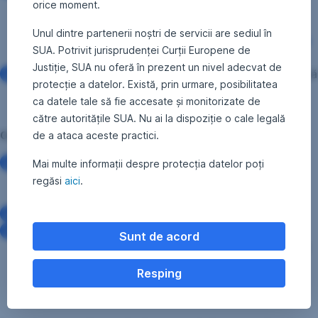
orice moment.
prevenirea și combaterea spălării banilor și finanțării
terorismului, dar și GDPR (
Regulamentul UE
Unul dintre partenerii noștri de servicii are sediul în
679/2016- Regulamentul general privind protecția
SUA. Potrivit jurisprudenței Curții Europene de
datelor
).
Justiție, SUA nu oferă în prezent un nivel adecvat de
Datele corecte și actuale comunicate la timp, te ajută să
protecție a datelor. Există, prin urmare, posibilitatea
eviți situații neplăcute, cum ar fi informații pentru și
ca datele tale să fie accesate și monitorizate de
despre tine să ajungă la alte persoane.
către autoritățile SUA. Nu ai la dispoziție o cale legală
de a ataca aceste practici.
Ce date ne sunt necesare?
datele de identificare - nume, data nașterii, CNP, la
Mai multe informații despre protecția datelor poți
persoanele fizice, si cod unic de inregistrare, sediu, în
regăsi
aici
.
cazul unei companii.
datele de contact: adresa, e-mail, telefon.
informatii mai specifice: sursa generală a
Sunt de acord
fondurilor/veniturilor, angajator, ocupație, reprezentanți
legali, beneficiari reali ai persoanei juridice sau dacă
Resping
titularul contractului este sau nu o persoană expusă
public.