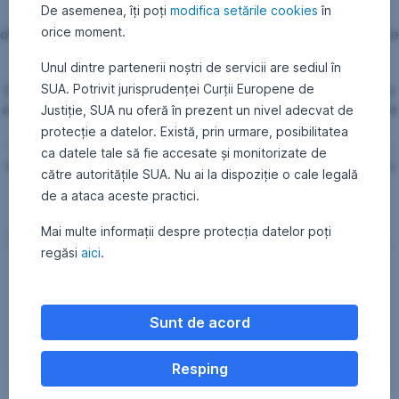
De asemenea, îți poți
modifica setările cookies
în
Vă informăm faptul că Documentele privind informaţiile cheie
orice moment.
destinate investitorilor, aferente fondurilor de investiţii administrate
de SAI Erste, au fost actualizate conform reglementărilor în
Unul dintre partenerii noștri de servicii are sediul în
vigoare.
SUA. Potrivit jurisprudenței Curții Europene de
De asemenea, Prospectele de emisiune ale fondurilor de investiţii
administrate au fost actualizate ca urmare a modificarii structurii de
Justiție, SUA nu oferă în prezent un nivel adecvat de
conducere a SAI Erste.
protecție a datelor. Există, prin urmare, posibilitatea
Documentele pot fi consultate la sediul SAI Erste sau pe pagina
ca datele tale să fie accesate și monitorizate de
oficială a companiei www.erste-am.ro, precum şi la orice unitate a
către autoritățile SUA. Nu ai la dispoziție o cale legală
distribuitorului BCR.
de a ataca aceste practici.
SAI Erste Asset Management SA
Horia Braun Erdei - Preşedinte Directorat
Mai multe informații despre protecția datelor poți
SAI Erste Asset Management SA, Bld. Aviatorilor Nr.92, Sector 1,
regăsi
aici
.
Bucureşti, telefon 0372.269.999, e-mail: office@erste-am.ro,
www.erste-am.ro
Sunt de acord
Resping