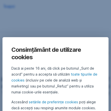
Înapoi
Notă de Informare
Consimțământ de utilizare
către Investitorii Fondurilor Deschise de
cookies
Investiţii (“FDI”) ERSTE Liquidity RON,
ERSTE Bond Flexible RON, ERSTE Bond
Dacă ai peste 16 ani, dă click pe butonul „Sunt de
Flexible Romania EUR, ERSTE Balanced
acord” pentru a accepta să utilizăm
toate tipurile de
RON, ERSTE Equity Romania, YOU INVEST
cookies
(inclusiv pe cele de analiză web și
Active RON, YOU INVEST Balanced EUR și
marketing) sau pe butonul „Refuz” pentru a utiliza
YOU INVEST Active EUR, administrate de
numai cookie-urile esențiale.
SAI Erste Asset Management SA (SAI
Accesând
setările de preferințe cookies
poți alege
Erste)
dacă accepți sau respingi anumite module cookies.