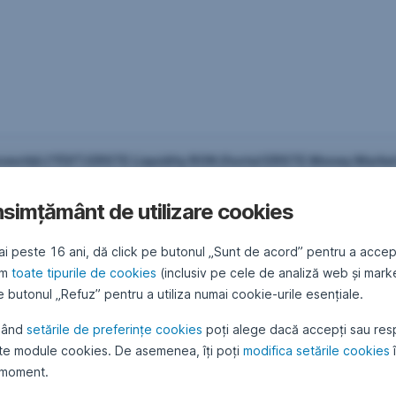
nvestiții (“FDI”) ERSTE Liquidity RON (fostul ERSTE Money Marke
Management S.A. (SAI Erste)
simțământ de utilizare cookies
(fostul FDI ERSTE Money Market RON)
cu privire la
actualizarea Do
ai peste 16 ani, dă click pe butonul „Sunt de acord” pentru a accep
(DICI) ca urmare a recalculării nivelului comisioanelor curente.
ăm
toate tipurile de cookies
(inclusiv pe cele de analiză web și mark
 butonul „Refuz” pentru a utiliza numai cookie-urile esențiale.
S.A.I. Erste Asset Management SA
cșu - Președinte Directorat / Director General Executiv
sând
setările de preferințe cookies
poți alege dacă accepți sau res
te module cookies. De asemenea, îți poți
modifica setările cookies
 moment.