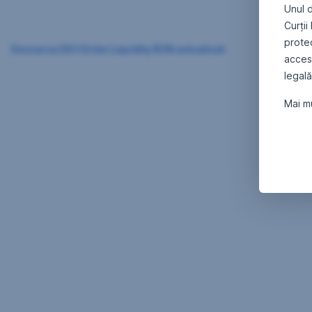
Unul d
Curții
protec
Descarca DICI Erste Liquidity RON actualizat
accesa
legală
Mai mu