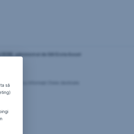
t RON), administrat de SAI Erste Asset
cumentului cu Informații Cheie destinate
ta să
eting)
pingi
în