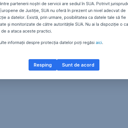
intre partenerii noștri de servicii are sediul în SUA. Potrivit jurispru
 Europene de Justiție, SUA nu oferă în prezent un nivel adecvat de
ție a datelor. Există, prin urmare, posibilitatea ca datele tale să fie
te și monitorizate de către autoritățile SUA. Nu ai la dispoziție o c
 de a ataca aceste practici.
lte informații despre protecția datelor poți regăsi
aici
.
Resping
Sunt de acord