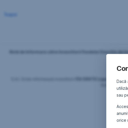
Înapoi
Notă de Informare către Investitorii Fondului Deschis de I
Con
S.A.I. Erste informează investitorii
FDI
ERSTE Liquidity RON 
Dacă 
Investitorilor 
utiliz
sau pe
Dragoș Nea
Acce
anumi
orice