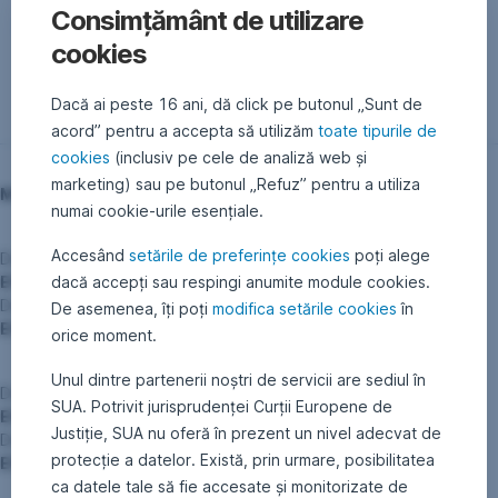
Consimțământ de utilizare
Înapoi
cookies
Dacă ai peste 16 ani, dă click pe butonul „Sunt de
acord” pentru a accepta să utilizăm
toate tipurile de
cookies
(inclusiv pe cele de analiză web și
marketing) sau pe butonul „Refuz” pentru a utiliza
Modificări ale denumirii unor fonduri la data de 29.04.2016
numai cookie-urile esențiale.
Accesând
setările de preferințe cookies
poți alege
Denumire veche:
dacă accepți sau respingi anumite module cookies.
ESPA BOND DOLLAR-CORPORATE
Denumire nouă:
De asemenea, îți poți
modifica setările cookies
în
ESPA BOND DOLLAR CORPORATE
orice moment.
Unul dintre partenerii noștri de servicii are sediul în
Denumire veche:
SUA. Potrivit jurisprudenței Curții Europene de
ESPA BOND USA-CORPORATE
Justiție, SUA nu oferă în prezent un nivel adecvat de
Denumire nouă:
protecție a datelor. Există, prin urmare, posibilitatea
ESPA BOND USA CORPORATE
ca datele tale să fie accesate și monitorizate de