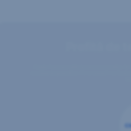
Profită de t
Piețele financiare reflectă starea economiilor, fie
evenimente geopolitice. Într-un peisaj în continuă s
te
Ci