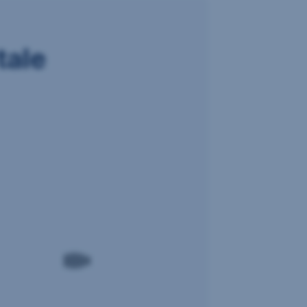
tale
i