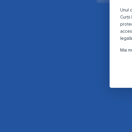
Vezi ce îți oferă
d
Unul d
Curții
protec
accesa
legală
Mai mu