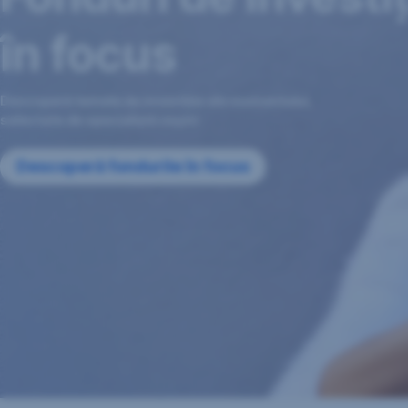
în focus
Descoperă temele de investiție ale momentului,
selectate de specialiștii noștri
Descoperă fondurile în focus