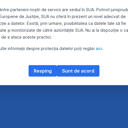
 aceste fonduri de investiții și descoperă cum pot contribui la
ezvoltarea și diversificarea portofoliului tău.
intre partenerii noștri de servicii are sediul în SUA. Potrivit jurispru
 Europene de Justiție, SUA nu oferă în prezent un nivel adecvat de
ție a datelor. Există, prin urmare, posibilitatea ca datele tale să fie
te și monitorizate de către autoritățile SUA. Nu ai la dispoziție o c
 de a ataca aceste practici.
lte informații despre protecția datelor poți regăsi
aici
.
Resping
Sunt de acord