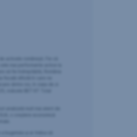
 de activele românești. Fie că
re cele mai performante active la
are să fie îndreptățită, România
 fiscală dificilă în care ne
are dintre noi, în viața de zi
2025, indicele BET-XT Total
fost analizată mult mai atent de
 în SUA, o creștere economică
trale.
a bugetului și ar trebui să