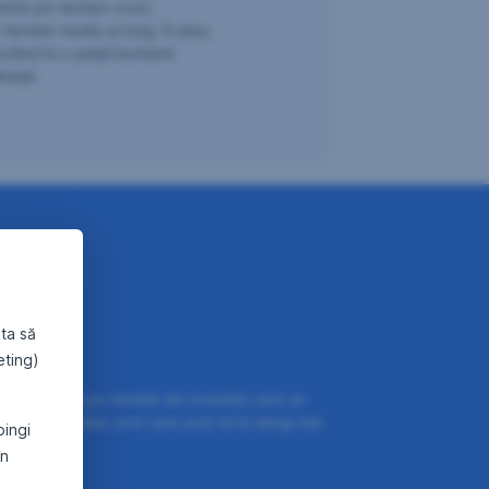
lente pe termen scurt,
termen mediu și lung. În plus,
ducând la o piață bursieră
nești.
ta să
eting)
apitalizează pe temele de investiții care se
e momentului, prin care poți să îți atingi mai
pingi
în