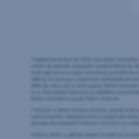
Trăgând linie la final de 2025, una dintre concluziil
vorbim de acțiunile companiilor listate la Bursa de Val
nivel regional și nu numai. Încrederea acordată de inv
aflându-se acum pe o traiectorie sustenabilă de revenir
aflăm de câțiva ani nu este ușoară, făcând necesare a
cu zi. Însă piețele financiare nu răsplătesc popularit
Return crescând cu peste 54% în acest an.
Totodată, în ultimul trimestru al anului, piețele finan
către investitori, rămânând însă un subiect de interes
aproape de potențial în SUA și în Zona Euro și o infla
Intrăm în 2026 cu gânduri similare în ceea ce priveșt