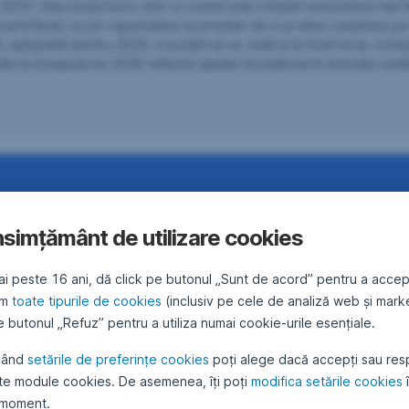
n 2025. Deși acest lucru vine cu costul unei creșteri economice mai 
oncentrându-se pe capacitatea economiei de a-și relua creșterea pe 
al, așteptată pentru 2026, e posibil să se vadă și la nivel local, con
ăm la începutul lui 2026 reflectă așadar încrederea în activele româ
eră selecția noastră de
simțământ de utilizare cookies
onduri de investiții
ai peste 16 ani, dă click pe butonul „Sunt de acord” pentru a accep
ăm
toate tipurile de cookies
(inclusiv pe cele de analiză web și mark
 butonul „Refuz” pentru a utiliza numai cookie-urile esențiale.
, ținând cont de tendințele și dinamica piețelor financiare. Acestea c
ute să îți ofere acces la portofolii de instrumente financiare adaptat
sând
setările de preferințe cookies
poți alege dacă accepți sau res
ușor obiectivele financiare.
te module cookies. De asemenea, îți poți
modifica setările cookies
 moment.