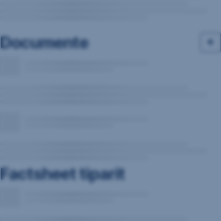
Documente
Factsheet tiparit