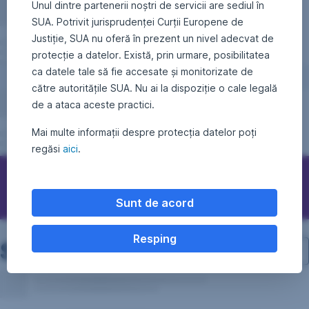
Unul dintre partenerii noștri de servicii are sediul în
SUA. Potrivit jurisprudenței Curții Europene de
Justiție, SUA nu oferă în prezent un nivel adecvat de
protecție a datelor. Există, prin urmare, posibilitatea
ca datele tale să fie accesate și monitorizate de
către autoritățile SUA. Nu ai la dispoziție o cale legală
de a ataca aceste practici.
Mai multe informații despre protecția datelor poți
regăsi
aici
.
Vreau să investesc
Sunt de acord
Resping
Structura de investiții