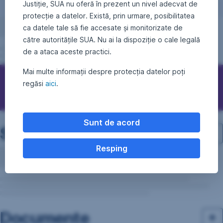
Justiție, SUA nu oferă în prezent un nivel adecvat de
protecție a datelor. Există, prin urmare, posibilitatea
ca datele tale să fie accesate și monitorizate de
către autoritățile SUA. Nu ai la dispoziție o cale legală
de a ataca aceste practici.
Mai multe informații despre protecția datelor poți
regăsi
aici
.
Vreau să investesc
,
Deschide
într-
Sunt de acord
Structura de investiții
o
filă
Resping
nouă
Documente