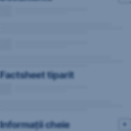
Factsheet tiparit
Informații cheie