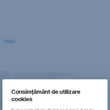
Sari
peste
navigare
Înapoi
Consimțământ de utilizare
cookies