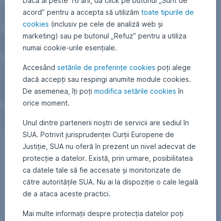
Dacă ai peste 16 ani, dă click pe butonul „Sunt de
acord” pentru a accepta să utilizăm
toate tipurile de
cookies
(inclusiv pe cele de analiză web și
marketing) sau pe butonul „Refuz” pentru a utiliza
numai cookie-urile esențiale.
Accesând
setările de preferințe cookies
poți alege
dacă accepți sau respingi anumite module cookies.
De asemenea, îți poți
modifica setările cookies
în
orice moment.
Unul dintre partenerii noștri de servicii are sediul în
SUA. Potrivit jurisprudenței Curții Europene de
Justiție, SUA nu oferă în prezent un nivel adecvat de
protecție a datelor. Există, prin urmare, posibilitatea
ca datele tale să fie accesate și monitorizate de
către autoritățile SUA. Nu ai la dispoziție o cale legală
de a ataca aceste practici.
Mai multe informații despre protecția datelor poți