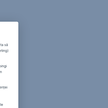
ta să
eting)
pingi
în
denței
ale