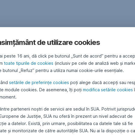
simțământ de utilizare cookies
ai peste 16 ani, dă click pe butonul „Sunt de acord” pentru a accep
ăm
toate tipurile de cookies
(inclusiv pe cele de analiză web și mark
 butonul „Refuz” pentru a utiliza numai cookie-urile esențiale.
sând
setările de preferințe cookies
poți alege dacă accepți sau res
te module cookies. De asemenea, îți poți
modifica setările cookies
 moment.
intre partenerii noștri de servicii are sediul în SUA. Potrivit jurispru
 Europene de Justiție, SUA nu oferă în prezent un nivel adecvat de
ție a datelor. Există, prin urmare, posibilitatea ca datele tale să fie
te și monitorizate de către autoritățile SUA. Nu ai la dispoziție o c