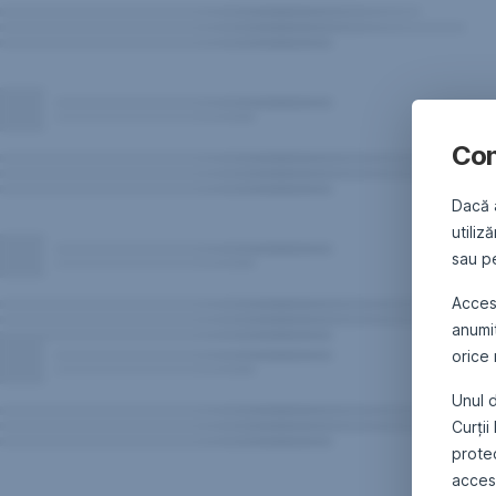
Con
Dacă 
utiliz
sau pe
Acce
anumi
orice
Unul d
Curții
protec
accesa