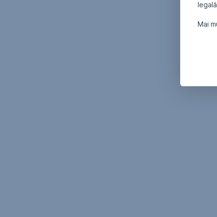
legală
Mai mu